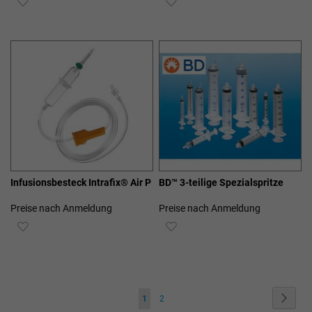
WUNSCHLISTE
WUNSCHLISTE
HINZUFÜGEN
HINZUFÜGEN
Infusionsbesteck Intrafix® Air P
BD™ 3-teilige Spezialspritze
Preise nach Anmeldung
Preise nach Anmeldung
ZUR
ZUR
WUNSCHLISTE
WUNSCHLISTE
HINZUFÜGEN
HINZUFÜGEN
Seite
Seite
Weite
Sie
Seite
1
2