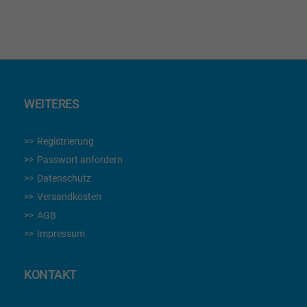
lesen
gerade
die
Seite
WEITERES
Registrierung
Passwort anfordern
Datenschutz
Versandkosten
AGB
Impressum
KONTAKT