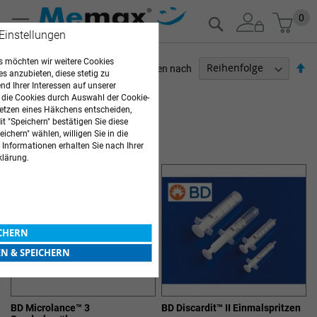
Zum
Mein
0
Suche
Inhalt
 Einstellungen
springen
 möchten wir weitere Cookies
Ab
Sortieren nach
es anzubieten, diese stetig zu
so
d Ihrer Interessen auf unserer
PFLEGEBEDARF
 die Cookies durch Auswahl der Cookie-
etzen eines Häkchens entscheiden,
Artikel
1
-
12
von
21
t "Speichern" bestätigen Sie diese
ichern" wählen, willigen Sie in die
INJEKTION & INFUSION
 Informationen erhalten Sie nach Ihrer
klärung.
ICHERN
EN & SPEICHERN
BD Microlance™ 3
BD Discardit™ II Einmalspritzen