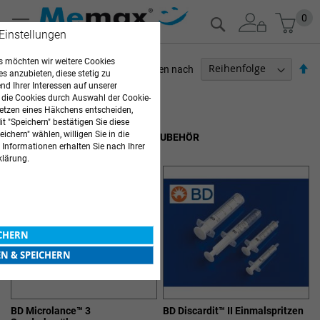
Zum
Mein
0
Suche
Inhalt
 Einstellungen
springen
 möchten wir weitere Cookies
Ab
Sortieren nach
es anzubieten, diese stetig zu
so
d Ihrer Interessen auf unserer
PFLEGEBEDARF
 die Cookies durch Auswahl der Cookie-
etzen eines Häkchens entscheiden,
11
Elemente
t "Speichern" bestätigen Sie diese
ichern" wählen, willigen Sie in die
EINMALSPRITZEN, KANÜLEN & ZUBEHÖR
 Informationen erhalten Sie nach Ihrer
klärung.
ICHERN
EN & SPEICHERN
BD Microlance™ 3
BD Discardit™ II Einmalspritzen