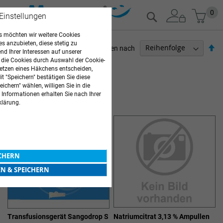
Zum
Mein
0
Suche
 Einstellungen
Inhalt
springen
 möchten wir weitere Cookies
es anzubieten, diese stetig zu
Ab
Sortieren nach
d Ihrer Interessen auf unserer
so
 die Cookies durch Auswahl der Cookie-
ARZTBEDARF
etzen eines Häkchens entscheiden,
t "Speichern" bestätigen Sie diese
2
Elemente
ichern" wählen, willigen Sie in die
 Informationen erhalten Sie nach Ihrer
OZONTHERAPIE
klärung.
ICHERN
EN & SPEICHERN
Transfusionsgerät Sangodrop S
Natriumcitrat 3,13 % Ampullen