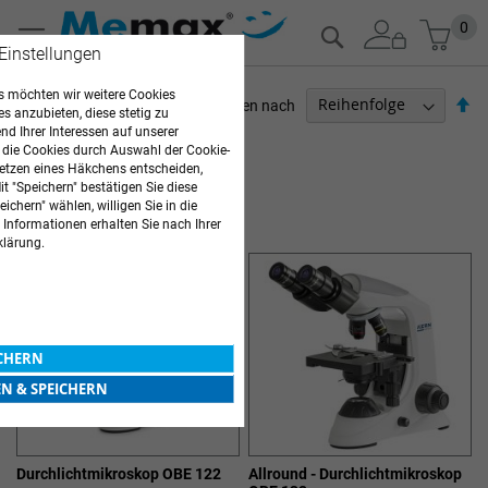
Zum
Mein
0
Suche
Inhalt
 Einstellungen
springen
 möchten wir weitere Cookies
Ab
Sortieren nach
es anzubieten, diese stetig zu
so
d Ihrer Interessen auf unserer
ARZTBEDARF
 die Cookies durch Auswahl der Cookie-
etzen eines Häkchens entscheiden,
Artikel
1
-
12
von
22
t "Speichern" bestätigen Sie diese
ichern" wählen, willigen Sie in die
LABORGERÄTE
 Informationen erhalten Sie nach Ihrer
klärung.
ICHERN
EN & SPEICHERN
Durchlichtmikroskop OBE 122
Allround - Durchlichtmikroskop