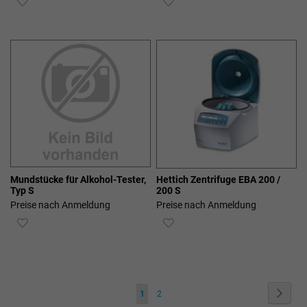
WUNSCHLISTE
WUNSCHLISTE
HINZUFÜGEN
HINZUFÜGEN
Mundstücke für Alkohol-Tester,
Hettich Zentrifuge EBA 200 /
Typ S
200 S
Preise nach Anmeldung
Preise nach Anmeldung
ZUR
ZUR
WUNSCHLISTE
WUNSCHLISTE
HINZUFÜGEN
HINZUFÜGEN
Seite
Seite
Weite
Sie
Seite
1
2