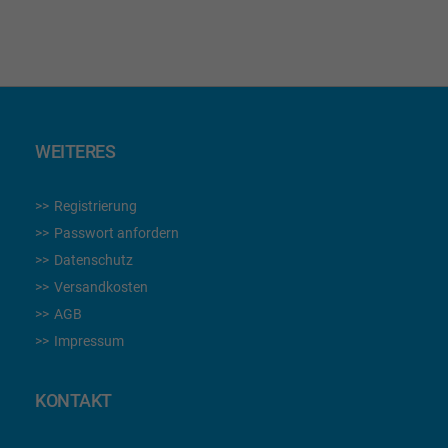
lesen
gerade
die
Seite
WEITERES
Registrierung
Passwort anfordern
Datenschutz
Versandkosten
AGB
Impressum
KONTAKT