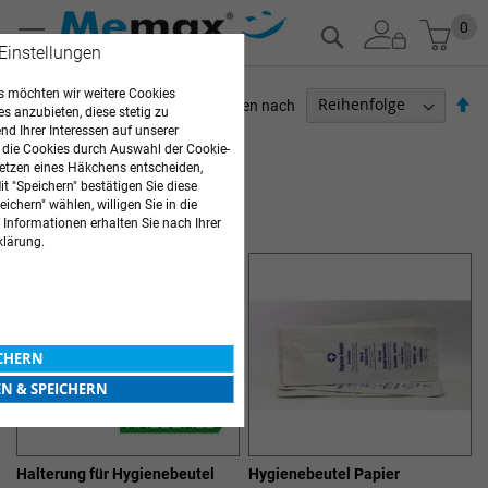
Zum
Mein
0
Suche
Inhalt
 Einstellungen
springen
 möchten wir weitere Cookies
Ab
Sortieren nach
es anzubieten, diese stetig zu
so
d Ihrer Interessen auf unserer
ARZTBEDARF
 die Cookies durch Auswahl der Cookie-
etzen eines Häkchens entscheiden,
12
Elemente
t "Speichern" bestätigen Sie diese
ichern" wählen, willigen Sie in die
ABFALLBEHÄLTER & ZUBEHÖR
 Informationen erhalten Sie nach Ihrer
klärung.
ICHERN
EN & SPEICHERN
Halterung für Hygienebeutel
Hygienebeutel Papier