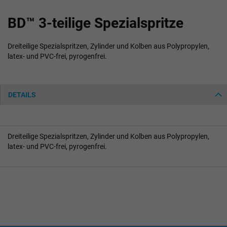
Zum
BD™ 3-teilige Spezialspritze
Anfang
der
Bildgalerie
Dreiteilige Spezialspritzen, Zylinder und Kolben aus Polypropylen,
springen
latex- und PVC-frei, pyrogenfrei.
DETAILS
Dreiteilige Spezialspritzen, Zylinder und Kolben aus Polypropylen,
latex- und PVC-frei, pyrogenfrei.