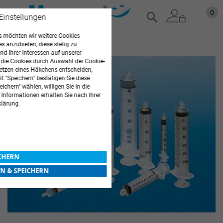
Zum
Mein
0
Suche
 Einstellungen
Inhalt
springen
 möchten wir weitere Cookies
Zum
es anzubieten, diese stetig zu
d Ihrer Interessen auf unserer
Ende
 die Cookies durch Auswahl der Cookie-
der
etzen eines Häkchens entscheiden,
Bildgalerie
t "Speichern" bestätigen Sie diese
springen
ichern" wählen, willigen Sie in die
 Informationen erhalten Sie nach Ihrer
klärung.
ICHERN
EN & SPEICHERN