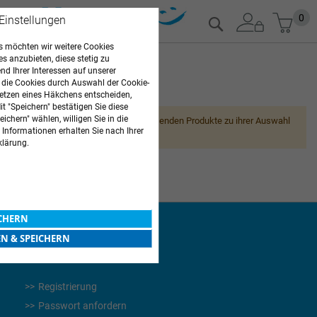
Zum
Mein
0
 Einstellungen
Suche
Inhalt
springen
 möchten wir weitere Cookies
es anzubieten, diese stetig zu
d Ihrer Interessen auf unserer
 die Cookies durch Auswahl der Cookie-
ARZTBEDARF
etzen eines Häkchens entscheiden,
t "Speichern" bestätigen Sie diese
ichern" wählen, willigen Sie in die
Leider können wir keine passenden Produkte zu ihrer Auswahl
 Informationen erhalten Sie nach Ihrer
finden.
klärung.
ICHERN
EN & SPEICHERN
WEITERES
Registrierung
Passwort anfordern