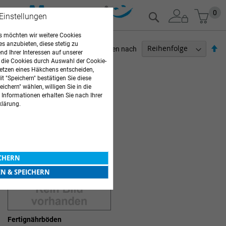
Zum
Mein
0
Suche
 Einstellungen
Inhalt
springen
 möchten wir weitere Cookies
es anzubieten, diese stetig zu
Ab
Sortieren nach
d Ihrer Interessen auf unserer
so
 die Cookies durch Auswahl der Cookie-
ARZTBEDARF
etzen eines Häkchens entscheiden,
t "Speichern" bestätigen Sie diese
1
Artikel
ichern" wählen, willigen Sie in die
 Informationen erhalten Sie nach Ihrer
MIKROBIOLOGOE & UROLOGIE
klärung.
ICHERN
EN & SPEICHERN
Fertignährböden