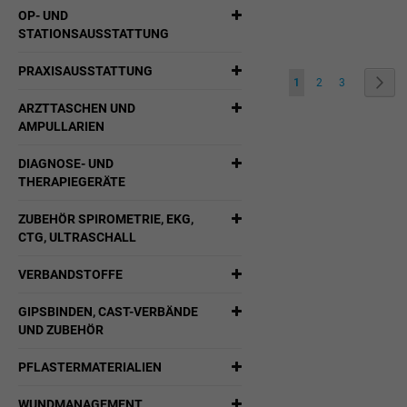
OP- UND
WUNSCHLIST
STATIONSAUSSTATTUNG
HINZUFÜGEN
PRAXISAUSSTATTUNG
Seite
Sie lesen gerade die Sei
Seite
Seite
Seit
Weit
1
2
3
ARZTTASCHEN UND
AMPULLARIEN
DIAGNOSE- UND
THERAPIEGERÄTE
ZUBEHÖR SPIROMETRIE, EKG,
CTG, ULTRASCHALL
VERBANDSTOFFE
GIPSBINDEN, CAST-VERBÄNDE
UND ZUBEHÖR
PFLASTERMATERIALIEN
WUNDMANAGEMENT