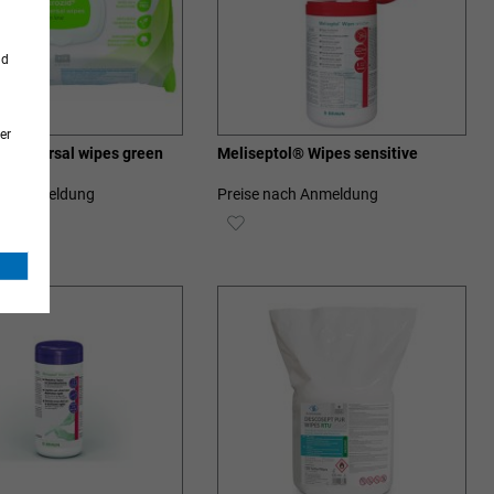
nd
er
® universal wipes green
Meliseptol® Wipes sensitive
ach Anmeldung
Preise nach Anmeldung
ZUR
SCHLISTE
WUNSCHLISTE
ZUFÜGEN
HINZUFÜGEN