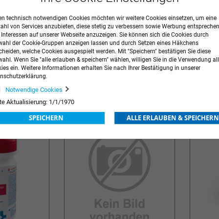
n technisch notwendigen Cookies möchten wir weitere Cookies einsetzen, um eine
zahl von Services anzubieten, diese stetig zu verbessern sowie Werbung entspreche
r Interessen auf unserer Webseite anzuzeigen. Sie können sich die Cookies durch
ahl der Cookie-Gruppen anzeigen lassen und durch Setzen eines Häkchens
cheiden, welche Cookies ausgespielt werden. Mit "Speichern" bestätigen Sie diese
ahl. Wenn Sie "alle erlauben & speichern" wählen, willigen Sie in die Verwendung all
l wipes maxi
Bacillol® 30 Sensitive Green
mikrozid
ies ein. Weitere Informationen erhalten Sie nach Ihrer Bestätigung in unserer
Tissues
line
nschutzerklärung.
ung
Preise nach Anmeldung
Preise n
Notwendige Cookies
ZUR
ZUR
te Aktualisierung: 1/1/1970
E
WUNSCHLISTE
WUN
SPEICHERN
ALLE ERLAUBEN & SPEICHERN
HINZUFÜGEN
HIN