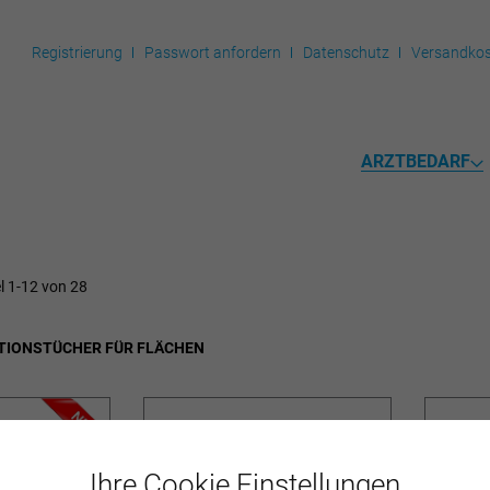
Registrierung
Passwort anfordern
Datenschutz
Versandkos
ARZTBEDARF
el
1
-
12
von
28
TIONSTÜCHER FÜR FLÄCHEN
Ihre Cookie Einstellungen