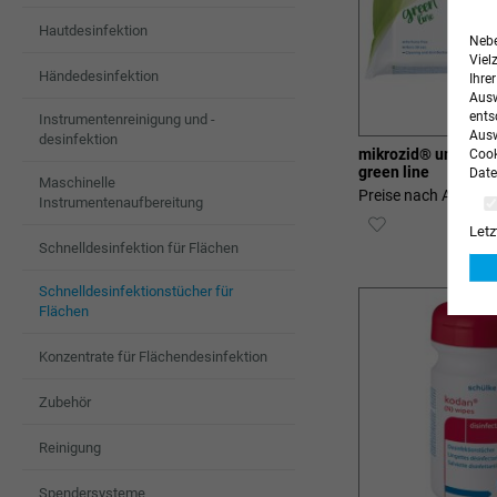
Hautdesinfektion
Nebe
Viel
Händedesinfektion
Ihre
Ausw
ents
Instrumentenreinigung und -
Ausw
desinfektion
mikrozid® universa
Cook
green line
Date
Maschinelle
Preise nach Anmeld
Instrumentenaufbereitung
ZUR
Letz
Schnelldesinfektion für Flächen
WUNSCHLIST
Schnelldesinfektionstücher für
HINZUFÜGEN
Flächen
Konzentrate für Flächendesinfektion
Zubehör
Reinigung
Spendersysteme