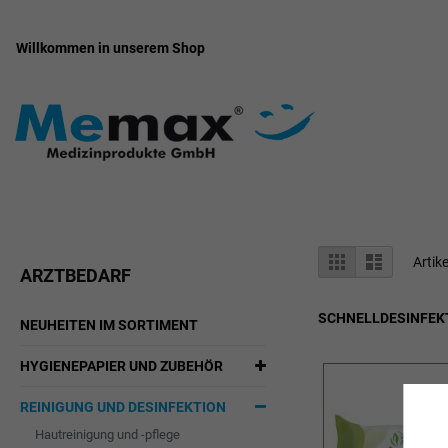
Willkommen in unserem Shop
Zum
Inhalt
springen
Anzeigen
Liste
Liste
Artik
ARZTBEDARF
als
SCHNELLDESINFEK
NEUHEITEN IM SORTIMENT
HYGIENEPAPIER UND ZUBEHÖR
REINIGUNG UND DESINFEKTION
Hautreinigung und -pflege