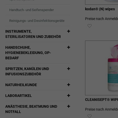
kodan® (N) wipes
Handtuch- und Seifenspender
Preise nach Anmeld
Reinigungs- und Desinfektionsgeräte
ZUR
INSTRUMENTE,
WUNSCHLIST
STERILISATOREN UND ZUBEHÖR
HINZUFÜGEN
HANDSCHUHE,
HYGIENEBEKLEIDUNG, OP-
BEDARF
SPRITZEN, KANÜLEN UND
INFUSIONSZUBEHÖR
NATURHEILKUNDE
LABORARTIKEL
CLEANISEPT® WIP
ANÄSTHESIE, BEATMUNG UND
Preise nach Anmeld
NOTFALL
ZUR