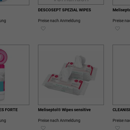
DESCOSEPT SPEZIAL WIPES
Melisepto
ung
Preise nach Anmeldung
Preise n
ZUR
ZUR
E
WUNSCHLISTE
WUN
HINZUFÜGEN
HIN
ES FORTE
Meliseptol® Wipes sensitive
CLEANIS
ung
Preise nach Anmeldung
Preise n
ZUR
ZUR