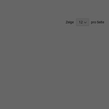
SCHLISTE
WUNSCHLISTE
ZUFÜGEN
HINZUFÜGEN
Zeige
pro Seite