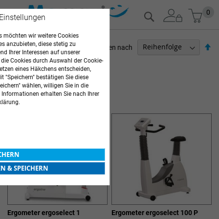
Zum
Mein
0
Suche
 Einstellungen
Inhalt
springen
 möchten wir weitere Cookies
es anzubieten, diese stetig zu
Ab
Sortieren nach
d Ihrer Interessen auf unserer
so
 die Cookies durch Auswahl der Cookie-
ARZTBEDARF
etzen eines Häkchens entscheiden,
t "Speichern" bestätigen Sie diese
3
Elemente
ichern" wählen, willigen Sie in die
ERGOMETER
 Informationen erhalten Sie nach Ihrer
klärung.
ICHERN
EN & SPEICHERN
Ergometer ergoselect 1
Ergometer ergoselect 100 P