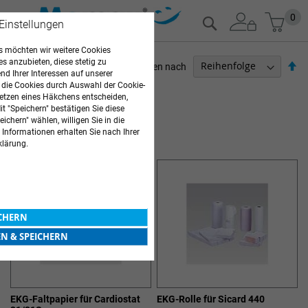
Zum
Mein
0
Suche
 Einstellungen
Inhalt
springen
 möchten wir weitere Cookies
es anzubieten, diese stetig zu
Ab
Sortieren nach
d Ihrer Interessen auf unserer
so
 die Cookies durch Auswahl der Cookie-
ARZTBEDARF
etzen eines Häkchens entscheiden,
t "Speichern" bestätigen Sie diese
3
Elemente
ichern" wählen, willigen Sie in die
SIEMENS EKG-PAPIERE
 Informationen erhalten Sie nach Ihrer
klärung.
ICHERN
EN & SPEICHERN
EKG-Faltpapier für Cardiostat
EKG-Rolle für Sicard 440