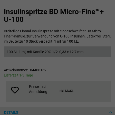
Zum
Insulinspritze BD Micro-Fine™+
Anfang
der
U-100
Bildgalerie
springen
Dreiteilige Einmal-Insulinspritze mit eingeschweißter DB Micro-
Fine™-Kanüle, zur Verwendung von U-100 Insulinen. Latexfrei. Steril,
im Beutel zu 10 Stück verpackt. 1 ml für 100 I.E.
100 St. 1 ml, mit Kanüle 29G 1/2, 0,33 x 12,7 mm
Artikelnummer
04400162
Lieferzeit 1-3 Tage
Preise nach
inkl. MwSt.
Anmeldung
DETAILS