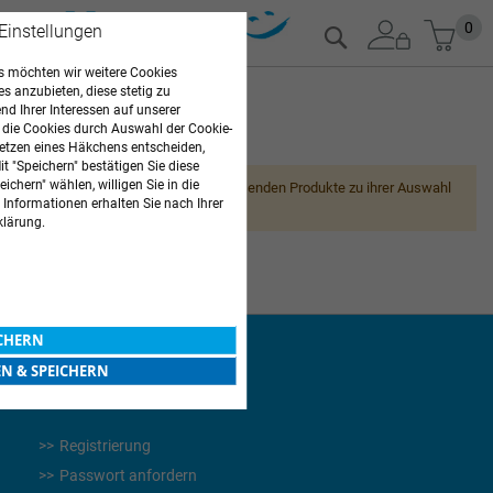
Zum
Mein
0
 Einstellungen
Suche
Inhalt
springen
 möchten wir weitere Cookies
es anzubieten, diese stetig zu
d Ihrer Interessen auf unserer
 die Cookies durch Auswahl der Cookie-
PFLEGEBEDARF
etzen eines Häkchens entscheiden,
t "Speichern" bestätigen Sie diese
ichern" wählen, willigen Sie in die
Leider können wir keine passenden Produkte zu ihrer Auswahl
 Informationen erhalten Sie nach Ihrer
finden.
klärung.
ICHERN
EN & SPEICHERN
WEITERES
Registrierung
Passwort anfordern