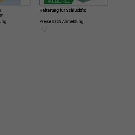
s
Halterung für Schluckfix
er
ung
Preise nach Anmeldung
ZUR
E
WUNSCHLISTE
HINZUFÜGEN