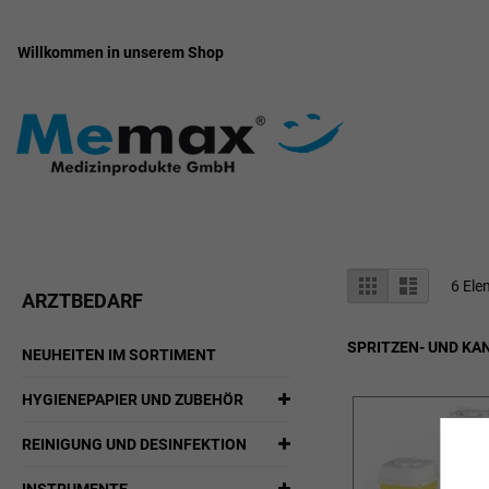
Willkommen in unserem Shop
Zum
Inhalt
springen
Anzeigen
Liste
Liste
6
Ele
ARZTBEDARF
als
SPRITZEN- UND K
NEUHEITEN IM SORTIMENT
HYGIENEPAPIER UND ZUBEHÖR
REINIGUNG UND DESINFEKTION