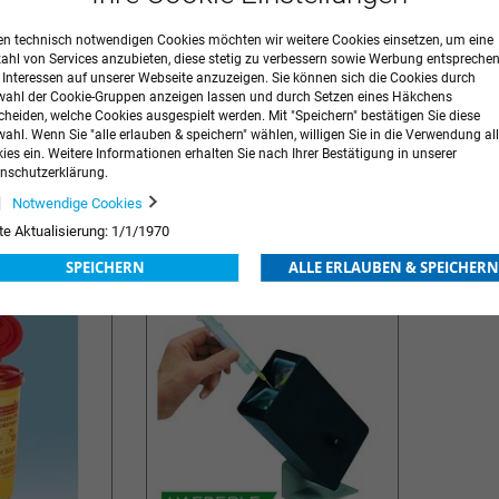
n technisch notwendigen Cookies möchten wir weitere Cookies einsetzen, um eine
zahl von Services anzubieten, diese stetig zu verbessern sowie Werbung entspreche
r Interessen auf unserer Webseite anzuzeigen. Sie können sich die Cookies durch
ahl der Cookie-Gruppen anzeigen lassen und durch Setzen eines Häkchens
cheiden, welche Cookies ausgespielt werden. Mit "Speichern" bestätigen Sie diese
ahl. Wenn Sie "alle erlauben & speichern" wählen, willigen Sie in die Verwendung all
its-
Einmal-Spekulum
Kanülen-
ies ein. Weitere Informationen erhalten Sie nach Ihrer Bestätigung in unserer
Safe med
nschutzerklärung.
ung
Preise nach Anmeldung
Preise n
Notwendige Cookies
ZUR
ZUR
te Aktualisierung: 1/1/1970
E
WUNSCHLISTE
WUN
SPEICHERN
ALLE ERLAUBEN & SPEICHERN
HINZUFÜGEN
HIN