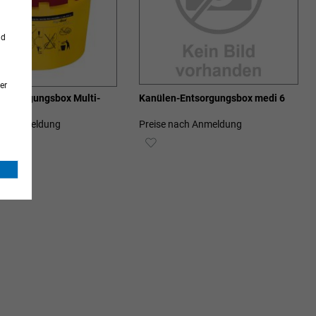
nd
er
Entsorgungsbox Multi-
Kanülen-Entsorgungsbox medi 6
i 6
ach Anmeldung
Preise nach Anmeldung
ZUR
SCHLISTE
WUNSCHLISTE
ZUFÜGEN
HINZUFÜGEN