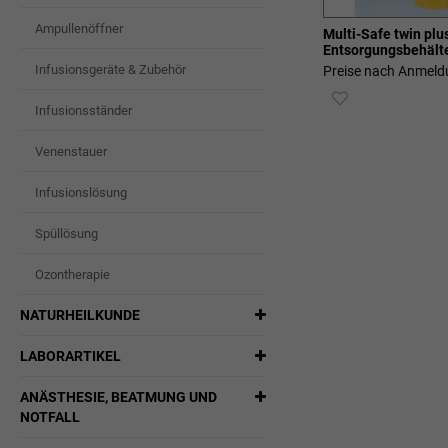
Ampullenöffner
Multi-Safe twin plu
Entsorgungsbehält
Infusionsgeräte & Zubehör
Preise nach Anmeld
ZUR
Infusionsständer
WUNSCHLIST
Venenstauer
HINZUFÜGEN
Infusionslösung
Spüllösung
Ozontherapie
NATURHEILKUNDE
LABORARTIKEL
ANÄSTHESIE, BEATMUNG UND
NOTFALL