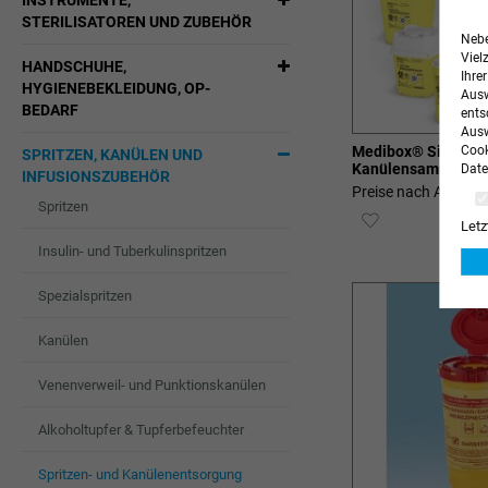
INSTRUMENTE,
STERILISATOREN UND ZUBEHÖR
Nebe
Viel
HANDSCHUHE,
Ihre
HYGIENEBEKLEIDUNG, OP-
Ausw
BEDARF
ents
Ausw
Medibox® Sicherhe
Cook
SPRITZEN, KANÜLEN UND
Kanülensammler
Date
INFUSIONSZUBEHÖR
Preise nach Anmeld
Spritzen
ZUR
Letz
Insulin- und Tuberkulinspritzen
WUNSCHLIST
HINZUFÜGEN
Spezialspritzen
Kanülen
Venenverweil- und Punktionskanülen
Alkoholtupfer & Tupferbefeuchter
Spritzen- und Kanülenentsorgung