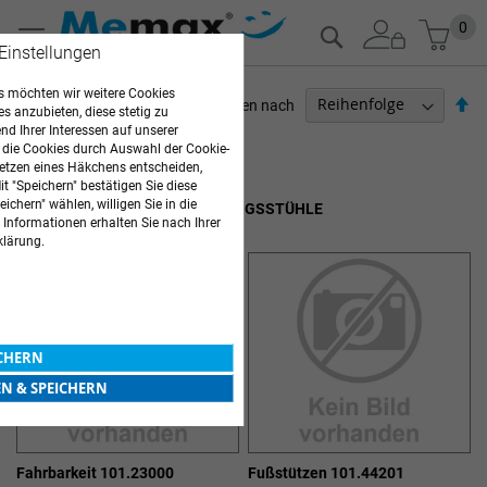
Zum
Mein
0
Suche
Inhalt
 Einstellungen
springen
 möchten wir weitere Cookies
Ab
Sortieren nach
es anzubieten, diese stetig zu
so
d Ihrer Interessen auf unserer
ARZTBEDARF
 die Cookies durch Auswahl der Cookie-
etzen eines Häkchens entscheiden,
12
Elemente
t "Speichern" bestätigen Sie diese
ichern" wählen, willigen Sie in die
GYNÄKOLOGISCHE BEHANDLUNGSSTÜHLE
 Informationen erhalten Sie nach Ihrer
klärung.
ICHERN
EN & SPEICHERN
Fahrbarkeit 101.23000
Fußstützen 101.44201