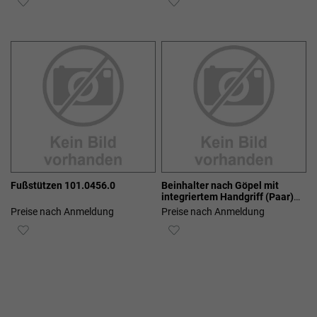
WUNSCHLISTE
WUNSCHLISTE
HINZUFÜGEN
HINZUFÜGEN
Fußstützen 101.0456.0
Beinhalter nach Göpel mit
integriertem Handgriff (Paar)
101.0457.0
Preise nach Anmeldung
Preise nach Anmeldung
ZUR
ZUR
WUNSCHLISTE
WUNSCHLISTE
HINZUFÜGEN
HINZUFÜGEN