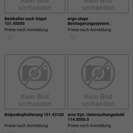
Beinhalter nach Göpel
ergo-steps
101.45500
Beinlagerungssystem
101.23100
Preise nach Anmeldung
Preise nach Anmeldung
ZUR
ZUR
WUNSCHLISTE
WUNSCHLISTE
HINZUFÜGEN
HINZUFÜGEN
Kolposkophalterung 101.43100
arco Gyn. Untersuchungsstuhl
114.8500.0
Preise nach Anmeldung
Preise nach Anmeldung
ZUR
ZUR