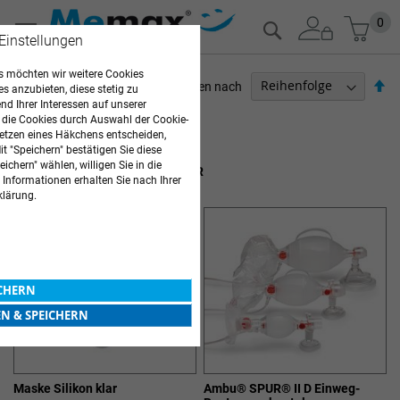
Zum
Mein
0
Suche
Inhalt
 Einstellungen
springen
 möchten wir weitere Cookies
Ab
Sortieren nach
es anzubieten, diese stetig zu
so
d Ihrer Interessen auf unserer
ARZTBEDARF
 die Cookies durch Auswahl der Cookie-
etzen eines Häkchens entscheiden,
9
Elemente
t "Speichern" bestätigen Sie diese
ichern" wählen, willigen Sie in die
BEATMUNGSBEUTEL & ZUBEHÖR
 Informationen erhalten Sie nach Ihrer
klärung.
ICHERN
EN & SPEICHERN
Maske Silikon klar
Ambu® SPUR® II D Einweg-