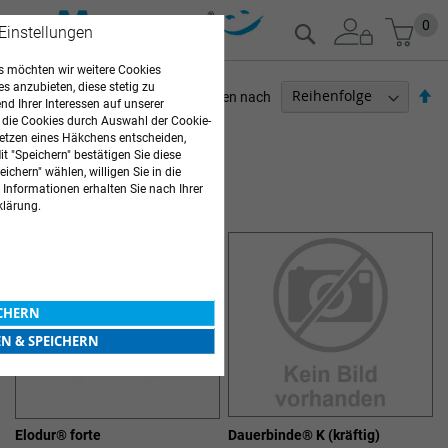
Zum
Mein
0
Suche
 Einstellungen
Inhalt
springen
 möchten wir weitere Cookies
es anzubieten, diese stetig zu
Ab
Sortieren nach
d Ihrer Interessen auf unserer
so
 die Cookies durch Auswahl der Cookie-
ARZTBEDARF
etzen eines Häkchens entscheiden,
t "Speichern" bestätigen Sie diese
2
Elemente
ichern" wählen, willigen Sie in die
 Informationen erhalten Sie nach Ihrer
LANGZUGBINDEN
klärung.
ICHERN
EN & SPEICHERN
Elodur® forte
Dauerbinde® K (kräftig)