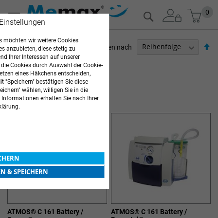
Zum
Mein
0
Suche
Inhalt
 Einstellungen
springen
 möchten wir weitere Cookies
Ab
Sortieren nach
es anzubieten, diese stetig zu
so
d Ihrer Interessen auf unserer
ARZTBEDARF
 die Cookies durch Auswahl der Cookie-
etzen eines Häkchens entscheiden,
9
Elemente
t "Speichern" bestätigen Sie diese
ichern" wählen, willigen Sie in die
ABSAUGGERÄTE
 Informationen erhalten Sie nach Ihrer
klärung.
ICHERN
EN & SPEICHERN
ATMOS® C 161 Battery /
ATMOS® C 161 Battery /