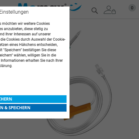
Zum
Mein
0
Suche
 Einstellungen
Inhalt
springen
 möchten wir weitere Cookies
Zum
es anzubieten, diese stetig zu
Ende
d Ihrer Interessen auf unserer
 die Cookies durch Auswahl der Cookie-
der
etzen eines Häkchens entscheiden,
Bildgalerie
t "Speichern" bestätigen Sie diese
springen
ichern" wählen, willigen Sie in die
 Informationen erhalten Sie nach Ihrer
klärung.
ICHERN
EN & SPEICHERN