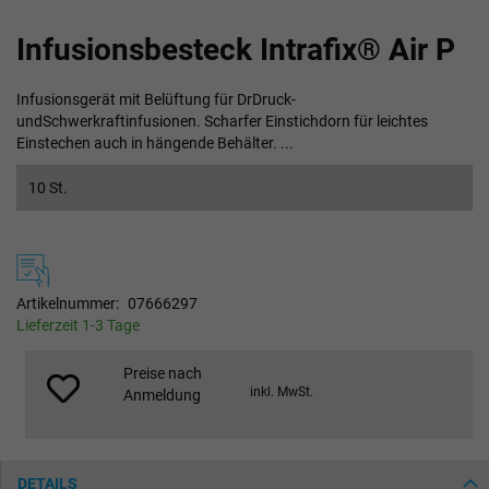
Zum
Infusionsbesteck Intrafix® Air P
Anfang
der
Bildgalerie
Infusionsgerät mit Belüftung für DrDruck-
springen
undSchwerkraftinfusionen. Scharfer Einstichdorn für leichtes
Einstechen auch in hängende Behälter. ...
10 St.
Artikelnummer
07666297
Lieferzeit 1-3 Tage
Preise nach
inkl. MwSt.
Anmeldung
DETAILS