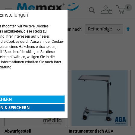
Zum
Mein
0
Suche
Inhalt
 Einstellungen
springen
 möchten wir weitere Cookies
Ab
Sortieren nach
es anzubieten, diese stetig zu
so
d Ihrer Interessen auf unserer
ARZTBEDARF
 die Cookies durch Auswahl der Cookie-
etzen eines Häkchens entscheiden,
Artikel
1
-
12
von
31
t "Speichern" bestätigen Sie diese
ichern" wählen, willigen Sie in die
OP-AUSSTATTUNG
 Informationen erhalten Sie nach Ihrer
klärung.
ICHERN
EN & SPEICHERN
Abwurfgestell
Instrumententisch AGA