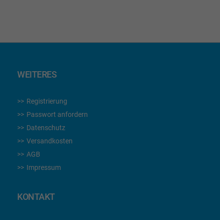
lesen
gerade
die
Seite
WEITERES
Registrierung
Passwort anfordern
Datenschutz
Versandkosten
AGB
Impressum
KONTAKT