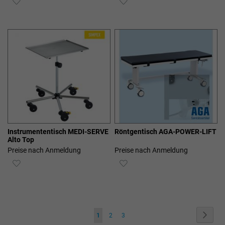
WUNSCHLISTE
WUNSCHLISTE
HINZUFÜGEN
HINZUFÜGEN
Instrumententisch MEDI-SERVE
Röntgentisch AGA-POWER-LIFT
Alto Top
Preise nach Anmeldung
Preise nach Anmeldung
ZUR
ZUR
WUNSCHLISTE
WUNSCHLISTE
HINZUFÜGEN
HINZUFÜGEN
Seite
Seite
Weite
Sie
Seite
Seite
1
2
3