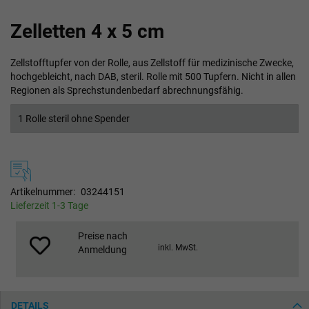
Zum
Zelletten 4 x 5 cm
Anfang
der
Bildgalerie
Zellstofftupfer von der Rolle, aus Zellstoff für medizinische Zwecke,
springen
hochgebleicht, nach DAB, steril. Rolle mit 500 Tupfern. Nicht in allen
Regionen als Sprechstundenbedarf abrechnungsfähig.
1 Rolle steril ohne Spender
Artikelnummer
03244151
Lieferzeit 1-3 Tage
Preise nach
inkl. MwSt.
Anmeldung
DETAILS