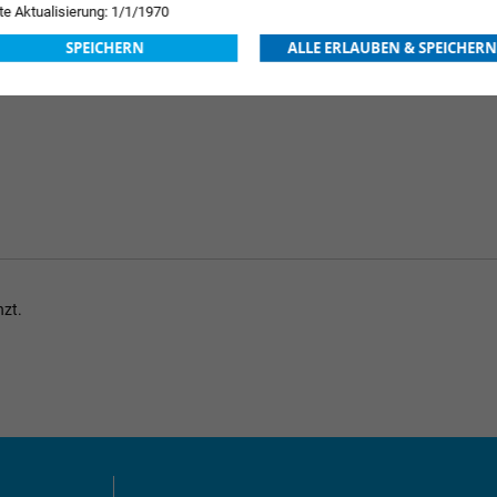
Preise nach 
te Aktualisierung: 1/1/1970
r
03548129
SPEICHERN
ALLE ERLAUBEN & SPEICHERN
 Tage
nzt.