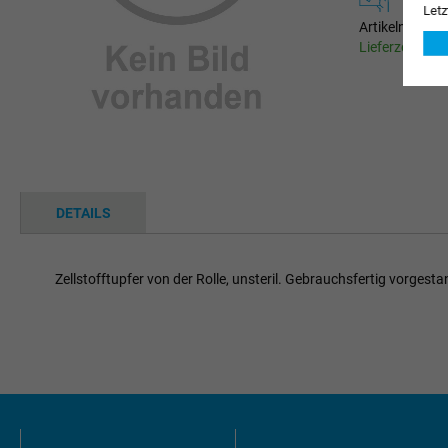
Letz
Artikelnumme
Lieferzeit 1-3
Zum
Anfang
der
Bildgalerie
springen
DETAILS
Zellstofftupfer von der Rolle, unsteril. Gebrauchsfertig vorgesta