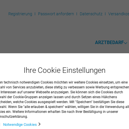
Registrierung
Passwort anfordern
Datenschutz
Versandkos
ARZTBEDARF
Ihre Cookie Einstellungen
n technisch notwendigen Cookies möchten wir weitere Cookies einsetzen, um eine
lin® unsteril 4 x 5 cm
zahl von Services anzubieten, diese stetig zu verbessern sowie Werbung entspreche
r Interessen auf unserer Webseite anzuzeigen. Sie können sich die Cookies durch
ahl der Cookie-Gruppen anzeigen lassen und durch Setzen eines Häkchens
r von der Rolle, unsteril. Gebrauchsfertig vorgestanzt.
cheiden, welche Cookies ausgespielt werden. Mit "Speichern" bestätigen Sie diese
ahl. Wenn Sie "alle erlauben & speichern" wählen, willigen Sie in die Verwendung all
ies ein. Weitere Informationen erhalten Sie nach Ihrer Bestätigung in unserer
nschutzerklärung.
Notwendige Cookies