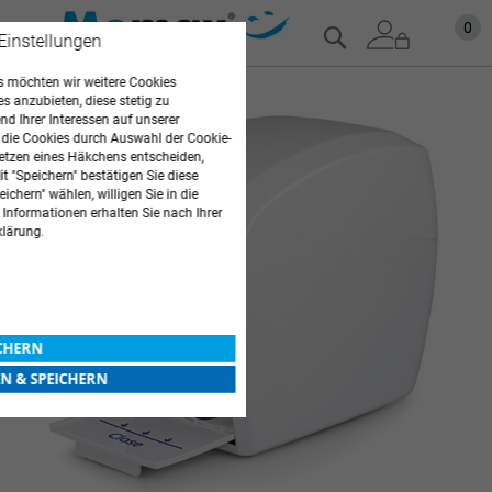
Zum
Mein
0
Suche
 Einstellungen
Inhalt
springen
 möchten wir weitere Cookies
Zum
es anzubieten, diese stetig zu
Ende
d Ihrer Interessen auf unserer
 die Cookies durch Auswahl der Cookie-
der
etzen eines Häkchens entscheiden,
Bildgalerie
t "Speichern" bestätigen Sie diese
springen
ichern" wählen, willigen Sie in die
 Informationen erhalten Sie nach Ihrer
klärung.
ICHERN
EN & SPEICHERN