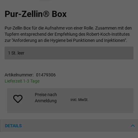
Zum
Pur-Zellin® Box
Anfang
der
Bildgalerie
Pur-Zellin Box für die Aufnahme von einer Rolle. Zusammen mit den
springen
Tupfern entsprechend der Empfehlung des Robert-Koch-Institutes
zur "Anforderung an die Hygiene bei Punktionen und Injektionen".
1 St. leer
Artikelnummer
01479306
Lieferzeit 1-3 Tage
Preise nach
inkl. MwSt.
Anmeldung
DETAILS