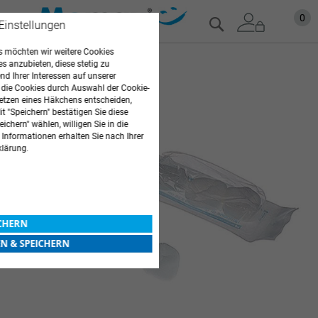
Zum
Mein
0
Suche
 Einstellungen
Inhalt
springen
 möchten wir weitere Cookies
Zum
es anzubieten, diese stetig zu
d Ihrer Interessen auf unserer
Ende
 die Cookies durch Auswahl der Cookie-
der
etzen eines Häkchens entscheiden,
Bildgalerie
t "Speichern" bestätigen Sie diese
springen
ichern" wählen, willigen Sie in die
 Informationen erhalten Sie nach Ihrer
klärung.
ICHERN
EN & SPEICHERN