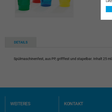
Letz
Zum
Anfang
DETAILS
der
Bildgalerie
springen
Spülmaschinenfest, aus PP, grifffest und stapelbar. Inhalt 25 ml
WEITERES
KONTAKT