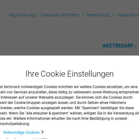
Registrierung
Passwort anfordern
Datenschutz
Versandkos
ARZTBEDARF
Ihre Cookie Einstellungen
n technisch notwendigen Cookies möchten wir weitere Cookies einsetzen, um eine
eg-Medikamentenbecher
zahl von Services anzubieten, diese stetig zu verbessern sowie Werbung entspreche
r Interessen auf unserer Webseite anzuzeigen. Sie können sich die Cookies durch
ahl der Cookie-Gruppen anzeigen lassen und durch Setzen eines Häkchens
est, aus PP, grifffest und stapelbar. Inhalt 25 ml.
cheiden, welche Cookies ausgespielt werden. Mit "Speichern" bestätigen Sie diese
ahl. Wenn Sie "alle erlauben & speichern" wählen, willigen Sie in die Verwendung all
ies ein. Weitere Informationen erhalten Sie nach Ihrer Bestätigung in unserer
nschutzerklärung.
Notwendige Cookies