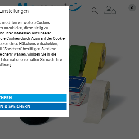
Zum
Mein
0
Suche
 Einstellungen
Inhalt
springen
 möchten wir weitere Cookies
Zum
es anzubieten, diese stetig zu
d Ihrer Interessen auf unserer
Ende
 die Cookies durch Auswahl der Cookie-
der
etzen eines Häkchens entscheiden,
Bildgalerie
t "Speichern" bestätigen Sie diese
springen
ichern" wählen, willigen Sie in die
 Informationen erhalten Sie nach Ihrer
klärung.
ICHERN
EN & SPEICHERN