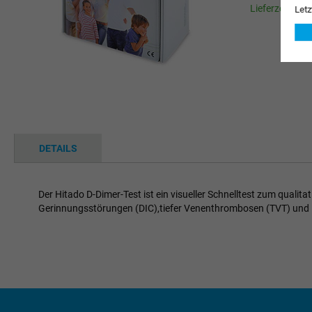
Lieferzeit 1-3
Letz
Zum
Anfang
der
Bildgalerie
springen
DETAILS
Der Hitado D-Dimer-Test ist ein visueller Schnelltest zum qualit
Gerinnungsstörungen (DIC),tiefer Venenthrombosen (TVT) und 