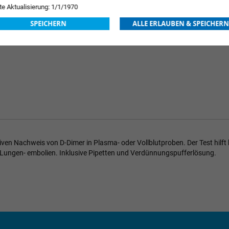
Preise nach 
 Tage
te Aktualisierung: 1/1/1970
SPEICHERN
ALLE ERLAUBEN & SPEICHERN
ativen Nachweis von D-Dimer in Plasma- oder Vollblutproben. Der Test hilft
Lungen- embolien. Inklusive Pipetten und Verdünnungspufferlösung.