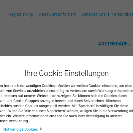
Registrierung
Passwort anfordern
Datenschutz
Versandkos
ARZTBEDARF
Ihre Cookie Einstellungen
n technisch notwendigen Cookies möchten wir weitere Cookies einsetzen, um eine
 D-Dimer
zahl von Services anzubieten, diese stetig zu verbessern sowie Werbung entspreche
r Interessen auf unserer Webseite anzuzeigen. Sie können sich die Cookies durch
ahl der Cookie-Gruppen anzeigen lassen und durch Setzen eines Häkchens
imer-Test ist ein visueller Schnelltest zum qualitativen Nachweis von D-Dim
cheiden, welche Cookies ausgespielt werden. Mit "Speichern" bestätigen Sie diese
ahl. Wenn Sie "alle erlauben & speichern" wählen, willigen Sie in die Verwendung all
ssetten
ies ein. Weitere Informationen erhalten Sie nach Ihrer Bestätigung in unserer
nschutzerklärung.
Notwendige Cookies
r
09515773