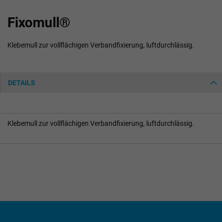
Zum
Fixomull®
Anfang
der
Bildgalerie
Klebemull zur vollflächigen Verbandfixierung, luftdurchlässig.
springen
DETAILS
Klebemull zur vollflächigen Verbandfixierung, luftdurchlässig.