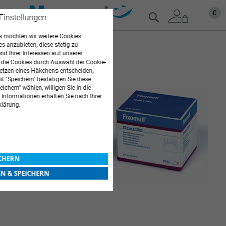
Zum
Mein
0
Suche
 Einstellungen
Inhalt
springen
 möchten wir weitere Cookies
Zum
es anzubieten, diese stetig zu
d Ihrer Interessen auf unserer
Ende
 die Cookies durch Auswahl der Cookie-
der
etzen eines Häkchens entscheiden,
Bildgalerie
t "Speichern" bestätigen Sie diese
springen
ichern" wählen, willigen Sie in die
 Informationen erhalten Sie nach Ihrer
klärung.
ICHERN
EN & SPEICHERN