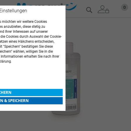
Zum
Mein
0
Suche
 Einstellungen
Inhalt
springen
 möchten wir weitere Cookies
Zum
es anzubieten, diese stetig zu
d Ihrer Interessen auf unserer
Ende
 die Cookies durch Auswahl der Cookie-
der
etzen eines Häkchens entscheiden,
Bildgalerie
t "Speichern" bestätigen Sie diese
springen
ichern" wählen, willigen Sie in die
 Informationen erhalten Sie nach Ihrer
klärung.
ICHERN
EN & SPEICHERN