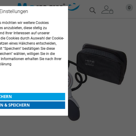
Zum
Mein
0
Suche
 Einstellungen
Inhalt
springen
 möchten wir weitere Cookies
Zum
es anzubieten, diese stetig zu
Ende
d Ihrer Interessen auf unserer
 die Cookies durch Auswahl der Cookie-
der
etzen eines Häkchens entscheiden,
Bildgalerie
t "Speichern" bestätigen Sie diese
springen
ichern" wählen, willigen Sie in die
 Informationen erhalten Sie nach Ihrer
klärung.
ICHERN
EN & SPEICHERN