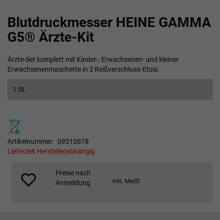
Zum
Blutdruckmesser HEINE GAMMA
Anfang
der
G5® Ärzte-Kit
Bildgalerie
springen
Ärzte-Set komplett mit Kinder-, Erwachsenen- und kleiner
Erwachsenenmaschette in 2 Reißverschluss-Etuis.
1 St.
Artikelnummer
09510878
Lieferzeit Herstellerabhängig
Preise nach
inkl. MwSt.
Anmeldung